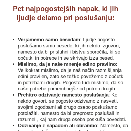
Pet najpogostejših napak, ki jih
ljudje delamo pri poslušanju:
Verjamemo samo besedam
: Ljudje pogosto
poslušamo samo besede, ki jih nekdo izgovori,
namesto da bi prisluhnili bistvu sporočila, ki so
občutki in potrebe in se skrivajo izza besed.
Mislimo, da je naše mnenje edino pravilno:
Velikokrat mislimo, da je naš način razmišljanja
edini pravilen, zato se težko povežemo z občutki
in potrebami drugih. Pogosto tudi mislimo, da so
naše potrebe pomembnejše od potreb drugih.
Prehitro odzivanje namesto poslušanja
: Ko
nekdo govori, se pogosto odzivamo z nasveti,
svojimi zgodbami ali drugo osebo poskušamo
potolažiti, namesto da bi preprosto poslušali in
razumeli, kaj nam druga oseba poskuša povedati.
Odzivanje z napadom ali obrambo:
Namesto, da