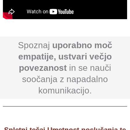
Spoznaj
uporabno moč
empatije, ustvari večjo
povezanost
in se nauči
soočanja z napadalno
komunikacijo.
Spletni tečaj Umetnost poslušanja te