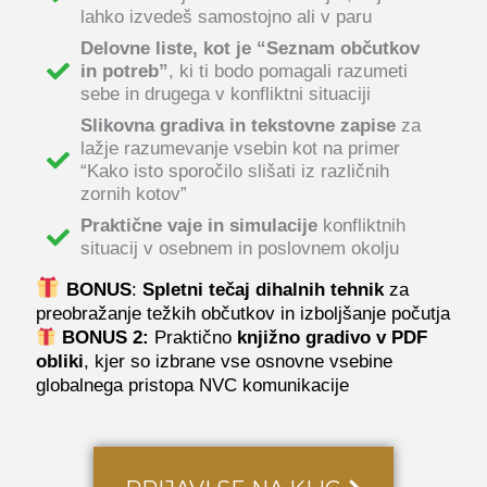
lahko izvedeš samostojno ali v paru
Delovne liste, kot je “Seznam občutkov
in potreb”
, ki ti bodo pomagali razumeti
sebe in drugega v konfliktni situaciji
Slikovna gradiva in tekstovne zapise
za
lažje razumevanje vsebin kot na primer
“Kako isto sporočilo slišati iz različnih
zornih kotov”
Praktične vaje in simulacije
konfliktnih
situacij v osebnem in poslovnem okolju
BONUS
:
Spletni tečaj dihalnih tehnik
za
preobražanje težkih občutkov in izboljšanje počutja
BONUS 2:
Praktično
knjižno gradivo v PDF
obliki
, kjer so izbrane vse osnovne vsebine
globalnega pristopa NVC komunikacije