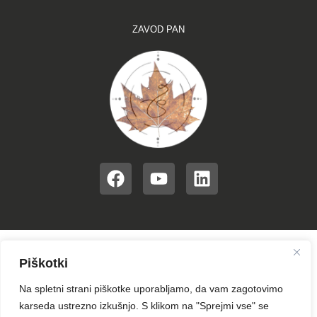
ZAVOD PAN
F
Y
L
a
o
i
c
u
n
e
t
k
b
u
e
o
b
d
Piškotki
o
e
i
Na spletni strani piškotke uporabljamo, da vam zagotovimo
k
n
karseda ustrezno izkušnjo. S klikom na "Sprejmi vse" se