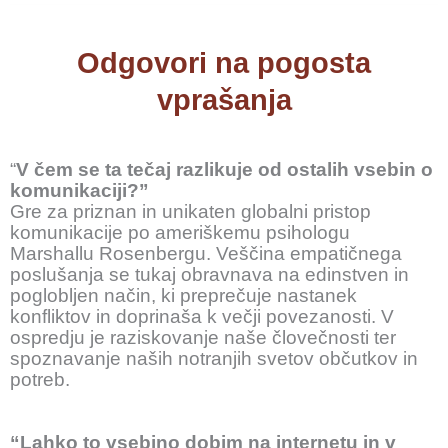
Odgovori na pogosta
vprašanja
“
V čem se ta tečaj razlikuje od ostalih v
s
ebin o
komunikaciji?”
Gre za priznan in unikaten globalni pristop
komunikacije po ameriškemu psihologu
Marshallu Rosenbergu. Veščina empatičnega
poslušanja se tukaj obravnava na edinstven in
poglobljen način, ki preprečuje nastanek
konfliktov in doprinaša k večji povezanosti. V
ospredju je raziskovanje naše človečnosti ter
spoznavanje naših notranjih svetov občutkov in
potreb.
“Lahko to vsebino dobim na internetu in v