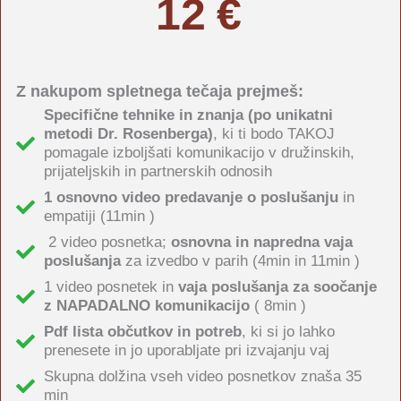
12 €
Z nakupom spletnega tečaja prejmeš:
Specifične tehnike in znanja (po unikatni
metodi Dr. Rosenberga)
, ki ti bodo TAKOJ
pomagale izboljšati komunikacijo v družinskih,
prijateljskih in partnerskih odnosih
1 osnovno video predavanje o poslušanju
in
empatiji (11min )
2 video posnetka;
osnovna in napredna vaja
poslušanja
za izvedbo v parih (4min in 11min )
1 video posnetek in
vaja poslušanja za soočanje
z NAPADALNO komunikacijo
( 8min )
Pdf lista občutkov in potreb
, ki si jo lahko
prenesete in jo uporabljate pri izvajanju vaj
Skupna dolžina vseh video posnetkov znaša 35
min