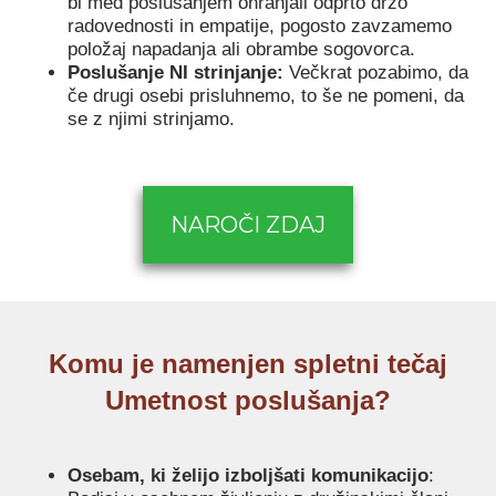
bi med poslušanjem ohranjali odprto držo
radovednosti in empatije, pogosto zavzamemo
položaj napadanja ali obrambe sogovorca.
Poslušanje NI strinjanje:
Večkrat pozabimo, da
če drugi osebi prisluhnemo, to še ne pomeni, da
se z njimi strinjamo.
NAROČI ZDAJ
Komu je namenjen spletni tečaj
Umetnost poslušanja?
Osebam, ki želijo izboljšati komunikacijo
: