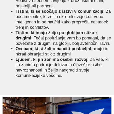
Bodisi v osebnem življenju z družinskimi člani,
prijatelji ali partnerji.
Tistim, ki se soočajo z izzivi v komunikaciji
: Za
posameznike, ki želijo okrepiti svojo čustveno
inteligenco in se naučiti kako preprečiti nastanek
trenj in konfliktov.
Tistim, ki imajo željo po globljem stiku z
drugimi
: Tečaj poslušanja vam bo pomagal, da se
povežete z drugimi na globlji, bolj avtentični ravni.
Osebam, ki si želijo naučiti postavljati meje
in
hkrati ohranjati stik z drugimi
Ljudem, ki jih zanima osebni razvoj
: Za vse, ki
jih zanima področje delovanja človeške psihe,
nevroznanosti in želijo nadgraditi svoje
komunikacijske veščine.