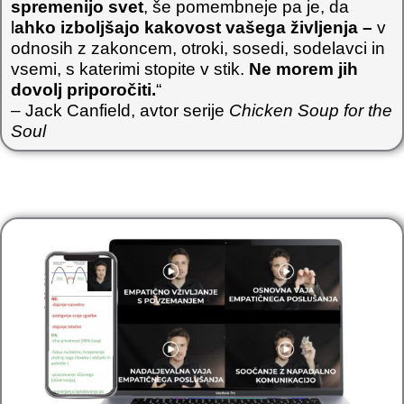
spremenijo svet
, še pomembneje pa je, da
l
ahko izboljšajo kakovost vašega življenja –
v
odnosih z zakoncem, otroki, sosedi, sodelavci in
vsemi, s katerimi stopite v stik.
Ne morem jih
dovolj priporočiti.
“
– Jack Canfield, avtor serije
Chicken Soup for the
Soul