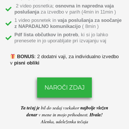
2 video posnetka;
osnovna in napredna vaja
poslušanja
za izvedbo v parih (4min in 11min )
1 video posnetek in
vaja poslušanja za soočanje
z NAPADALNO komunikacijo
( 8min )
Pdf lista občutkov in potreb
, ki si jo lahko
prenesete in jo uporabljate pri izvajanju vaj
BONUS
: 2 dodatni vaji, za individualno izvedbo
v
pisni obliki
NAROČI ZDAJ
Ta tečaj je
bil do sedaj vsekakor
najbolje vložen
denar
v mene in mojo prihodnost.
Hvala!
Alenka, udeleženka tečaja