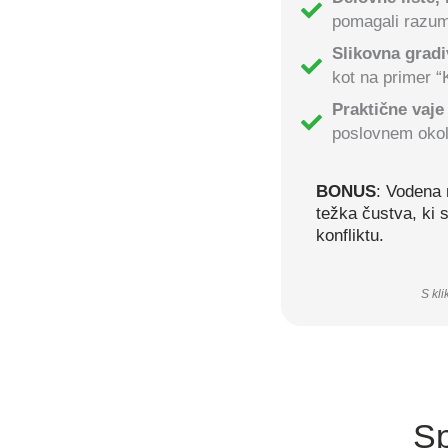
pomagali razume
Slikovna gradi
kot na primer “K
Praktične vaje
poslovnem okol
BONUS
: Vodena 
težka čustva, ki 
konfliktu.
S kli
Sp