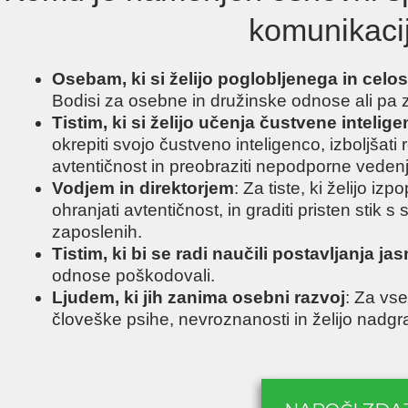
komunikaci
Osebam, ki si želijo poglobljenega in cel
Bodisi za osebne in družinske odnose ali pa 
Tistim, ki si želijo učenja čustvene intelig
okrepiti svojo čustveno inteligenco, izboljšati 
avtentičnost in preobraziti nepodporne veden
Vodjem in direktorjem
: Za tiste, ki želijo iz
ohranjati avtentičnost, in graditi pristen stik s 
zaposlenih.
Tistim, ki bi se radi naučili postavljanja ja
odnose poškodovali.
Ljudem, ki jih zanima osebni razvoj
: Za vse
človeške psihe, nevroznanosti in želijo nadgr