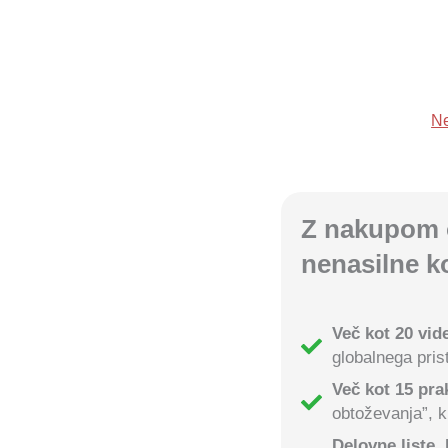
Ne
Z nakupom 
nenasilne k
Več kot 20 vi
globalnega pris
Več kot 15 pra
obtoževanja”, k
Delovne liste,