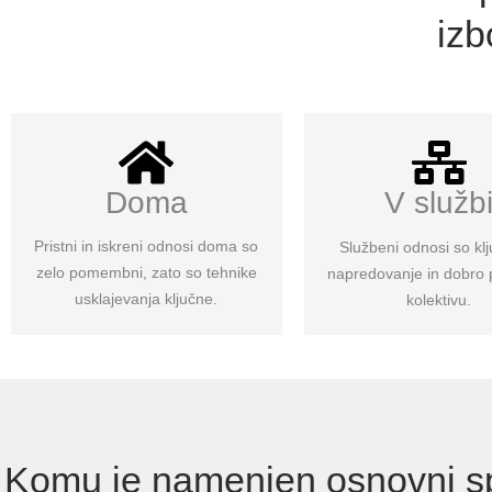
izb
Doma
V služb
Pristni in iskreni odnosi doma so
Službeni odnosi so klj
zelo pomembni, zato so tehnike
napredovanje in dobro 
usklajevanja ključne.
kolektivu.
Komu je namenjen osnovni spl