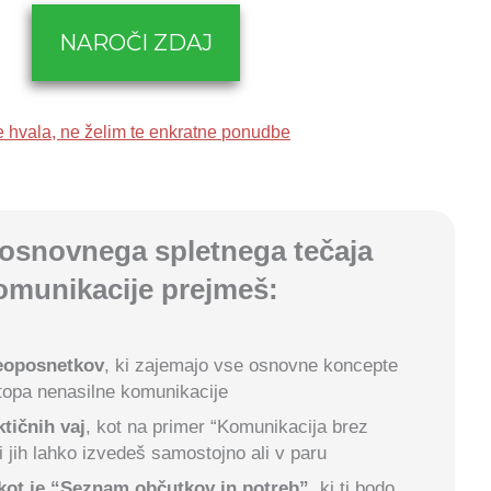
NAROČI ZDAJ
 hvala, ne želim te enkratne ponudbe
osnovnega spletnega tečaja
omunikacije prejmeš:
deoposnetkov
, ki zajemajo vse osnovne koncepte
topa nenasilne komunikacije
ktičnih vaj
, kot na primer “Komunikacija brez
i jih lahko izvedeš samostojno ali v paru
 kot je “Seznam občutkov in potreb”
, ki ti bodo