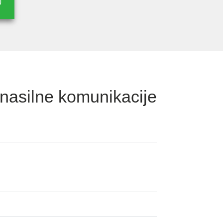
J
asilne komunikacije ​