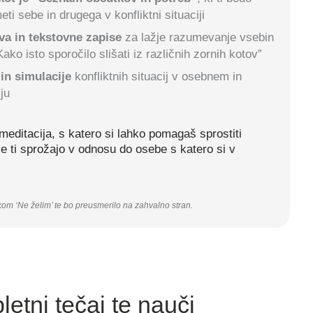
ti sebe in drugega v konfliktni situaciji
va in tekstovne zapise
za lažje razumevanje vsebin
ako isto sporočilo slišati iz različnih zornih kotov”
 in simulacije
konfliktnih situacij v osebnem in
ju
meditacija, s katero si lahko pomagaš sprostiti
se ti sprožajo v odnosu do osebe s katero si v
kom ‘Ne želim’ te bo preusmerilo na zahvalno stran.
letni tečaj te nauči