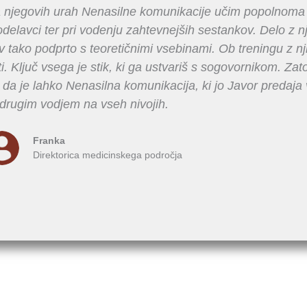
a njegovih urah Nenasilne komunikacije učim popolnoma n
odelavci ter pri vodenju zahtevnejših sestankov. Delo z 
av tako podprto s teoretičnimi vsebinami. Ob treningu z nj
. Ključ vsega je stik, ki ga ustvariš s sogovornikom. Zato
a je lahko Nenasilna komunikacija, ki jo Javor predaja
drugim vodjem na vseh nivojih.
Franka
Direktorica medicinskega področja