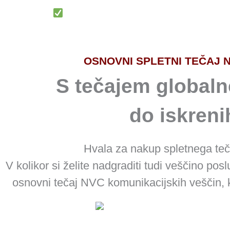
1. Korak:
Naročilo
OSNOVNI SPLETNI TEČAJ 
S tečajem global
do iskreni
Hvala za nakup spletnega teča
V kolikor si želite nadgraditi tudi veščino pos
osnovni tečaj NVC komunikacijskih veščin, k