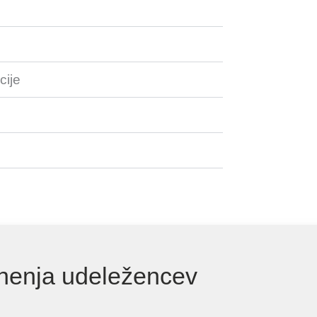
cije
nenja udeležencev