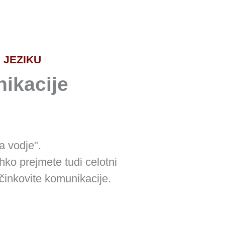
ak:
Zaključek naročila
 JEZIKU
ikacije
a vodje".
ahko prejmete tudi celotni
činkovite komunikacije.