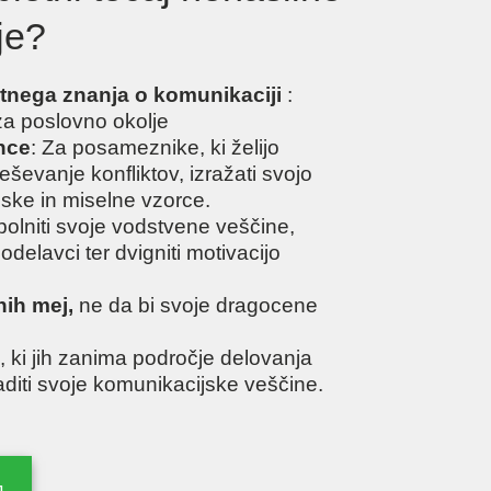
je?
ostnega znanja o komunikaciji
:
za poslovno okolje
ence
: Za posameznike, ki želijo
reševanje konfliktov, izražati svojo
jske in miselne vzorce.
popolniti svoje vodstvene veščine,
sodelavci ter dvigniti motivacijo
snih mej,
ne da bi svoje dragocene
, ki jih zanima področje delovanja
aditi svoje komunikacijske veščine.