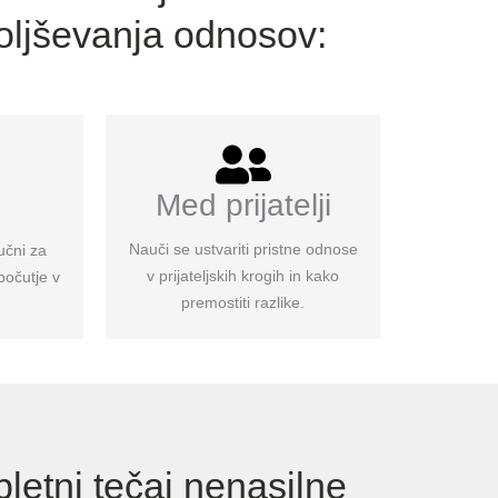
oljševanja odnosov:
i
Med prijatelji
Nauči se ustvariti pristne odnose
učni za
v prijateljskih krogih in kako
počutje v
premostiti razlike.
etni tečaj nenasilne