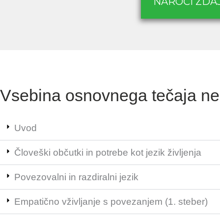
NAROČI ZDA
Vsebina osnovnega tečaja nen
Uvod
Človeški občutki in potrebe kot jezik življenja
Povezovalni in razdiralni jezik
Empatično vživljanje s povezanjem (1. steber)