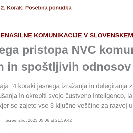
2. Korak: Posebna ponudba
3. Kor
NENASILNE KOMUNIKACIJE V SLOVENSKEM
nega pristopa NVC komun
h in spoštljivih odnosov
ja "4 koraki jasnega izražanja in delegiranja z
lušanja in okrepiti svojo čustveno inteligenco, l
jer so zajete vse 3 ključne veščine za razvoj u