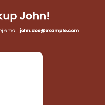
kup John!
oj email:
john.doe@example.com