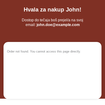
Hvala za nakup John!
Dostop do tečaja boš prejel/a na svoj
email:
john.doe@example.com
Order not found. You cannot access this page directly.