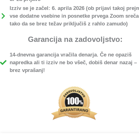
Izziv se je začel: 6. aprila 2026 (ob prijavi takoj pre
vse dodatne vsebine in posnetke prvega Zoom sreča
tako da se brez težav priključiš z rahlo zamudo)
Garancija na zadovoljstvo:
14-dnevna garancija vračila denarja.
Če ne opaziš
napredka ali ti izziv ne bo všeč, dobiš denar nazaj –
brez vprašanj!