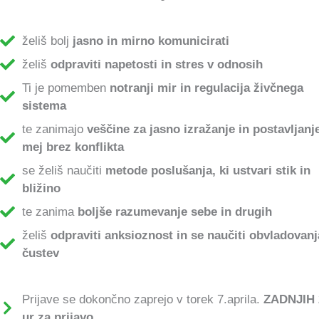
želiš bolj
jasno in mirno komunicirati
želiš
odpraviti napetosti in stres v odnosih
Ti je pomemben
notranji mir in regulacija živčnega
sistema
te zanimajo
veščine za jasno izražanje in postavljanj
mej brez konflikta
se želiš naučiti
metode poslušanja, ki ustvari stik in
bližino
te zanima
boljše razumevanje sebe in drugih
želiš
odpraviti anksioznost in se naučiti obvladovanj
čustev
Prijave se dokončno zaprejo v torek 7.aprila.
ZADNJIH 
ur za prijavo