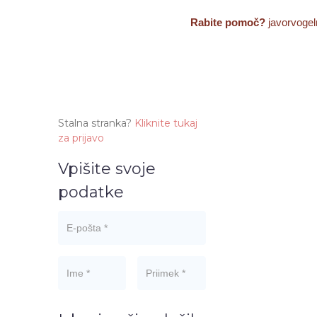
Rabite pomoč?
javorvoge
Stalna stranka?
Kliknite tukaj
za prijavo
Vpišite svoje
h
podatke
E-pošta
*
Ime
*
Priimek
*