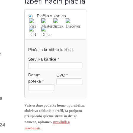
Izberi način plačila
Plačilo s kartico
Plačaj s kreditno kartico
e
Številka kartice
*
Datum
CVC
*
poteka
*
a
Vaše osebne podatke bomo uporabili za
obdelavo oddanih naročil, za podporo
pri uporabi spletne strani in druge
namene, opisane v
pravilnik o
24
.
zasebnosti