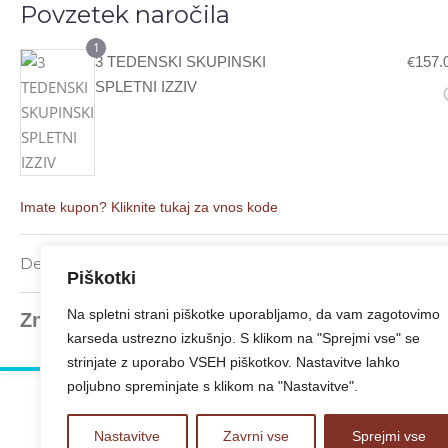
Povzetek naročila
1
€
3 TEDENSKI SKUPINSKI
157.
SPLETNI IZZIV
Imate kupon? Kliknite tukaj za vnos kode
Delni Znesek
€
157.
Piškotki
157.
Na spletni strani piškotke uporabljamo, da vam zagotovimo
€
Znesek
karseda ustrezno izkušnjo. S klikom na "Sprejmi vse" se
strinjate z uporabo VSEH piškotkov. Nastavitve lahko
poljubno spreminjate s klikom na "Nastavitve".
Nastavitve
Zavrni vse
Sprejmi vse