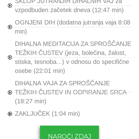
SKLOP JUTRANJIH DIHALNIH VAJ za
vzpodbuden začetek dneva (12:47 min)
OGNJENI DIH (dodatna jutranja vaja 8:08
min)
DIHALNA MEDITACIJA ZA SPROŠČANJE
TEŽKIH ČUSTEV (jeza, bolečina, žalost,
stiska, tesnoba...) v odnosu do specifične
osebe (22:01 min)
DIHALNA VAJA ZA SPROŠČANJE
TEŽKIH ČUSTEV IN ODPIRANJE SRCA
(18:27 min)
ZAKLJUČEK (1:04 min)
NAROČI ZDAJ