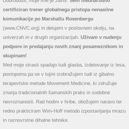
Dobrodošli, moje ime je Javor.
Sem mednarodno
certificiran trener globalnega pristopa nenasilne
komunikacije po Marshallu Rosenbergu
(www.CNVC.org) in delujem v poslovnem okolju, na
univerzah in v drugih organizacijah.
Uživam v nudenju
podpore in predajanju novih znanj posameznikom in
skupinam!
Med moje strasti spadajo tudi glasba, izdelovanje iz lesa,
postopoma pa se v tujini izobražujem tudi iz gibalno
terapevtske metode Movement Medicine, ki združuje
znanja tradicionalnih šamanskih praks in sodobne
nevroznanosti. Rad hodim v hribe, obožujem naravo ter
redno prakticiram Wim-Hoff metodo izpostavljanja mrazu
in raznovrstne dihalne tehnike.