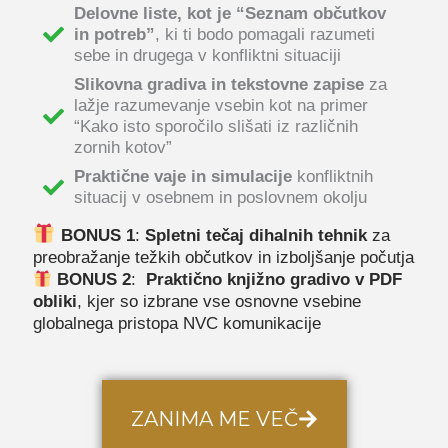
Delovne liste, kot je “Seznam občutkov
in potreb”
, ki ti bodo pomagali razumeti
sebe in drugega v konfliktni situaciji
Slikovna gradiva in tekstovne zapise
za
lažje razumevanje vsebin kot na primer
“Kako isto sporočilo slišati iz različnih
zornih kotov”
Praktične vaje in simulacije
konfliktnih
situacij v osebnem in poslovnem okolju
BONUS 1
:
Spletni tečaj dihalnih tehnik
za
preobražanje težkih občutkov in izboljšanje počutja
BONUS 2
:
Praktično knjižno gradivo v PDF
obliki
, kjer so izbrane vse osnovne vsebine
globalnega pristopa NVC komunikacije
ZANIMA ME VEČ