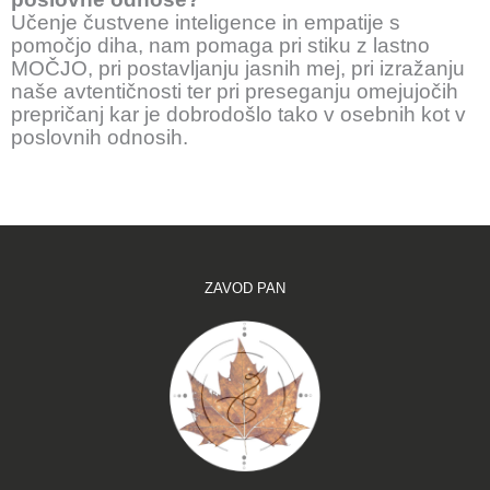
Učenje čustvene inteligence in empatije s
pomočjo diha, nam pomaga pri stiku z lastno
MOČJO, pri postavljanju jasnih mej, pri izražanju
naše avtentičnosti ter pri preseganju omejujočih
prepričanj kar je dobrodošlo tako v osebnih kot v
poslovnih odnosih.
ZAVOD PAN