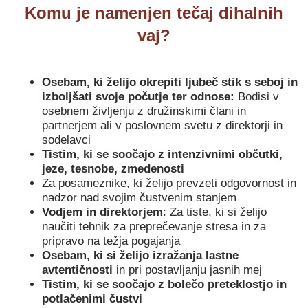
Komu je namenjen tečaj dihalnih
vaj?
Osebam, ki želijo okrepiti ljubeč stik s seboj in
izboljšati svoje počutje ter odnose:
Bodisi v
osebnem življenju z družinskimi člani in
partnerjem ali v poslovnem svetu z direktorji in
sodelavci
Tistim, ki se soočajo z intenzivnimi občutki,
jeze, tesnobe, zmedenosti
Za posameznike, ki želijo prevzeti odgovornost in
nadzor nad svojim čustvenim stanjem
Vodjem in direktorjem
: Za tiste, ki si želijo
naučiti tehnik za preprečevanje stresa in za
pripravo na težja pogajanja
Osebam, ki si želijo izražanja lastne
avtentičnosti
in pri postavljanju jasnih mej
Tistim, ki se soočajo z bolečo preteklostjo in
potlačenimi čustvi