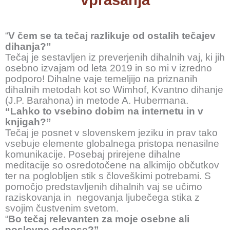
“
V čem se ta tečaj razlikuje od ostalih tečajev
dihanja
?”
Tečaj je sestavljen iz preverjenih dihalnih vaj, ki jih
osebno izvajam od leta 2019 in so mi v izredno
podporo! Dihalne vaje temeljijo na priznanih
dihalnih metodah kot so Wimhof, Kvantno dihanje
(J.P. Barahona) in metode A. Hubermana.
“Lahko to vsebino dobim na internetu in v
knjigah?”
Tečaj je posnet v slovenskem jeziku in prav tako
vsebuje elemente globalnega pristopa nenasilne
komunikacije. Posebaj prirejene dihalne
meditacije so osredotočene na alkimijo občutkov
ter na poglobljen stik s človeškimi potrebami. S
pomočjo predstavljenih dihalnih vaj se učimo
raziskovanja in negovanja ljubečega stika z
svojim čustvenim svetom.
“
Bo tečaj relevanten za moje osebne ali
poslovne odnose?”