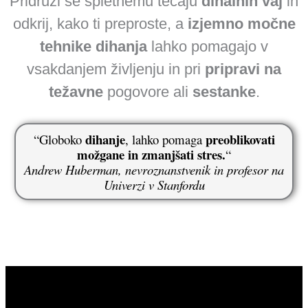
Pridruži se spletnemu tečaju
dihalnih vaj
in
odkrij, kako ti preproste, a
izjemno močne
tehnike dihanja
lahko pomagajo v
vsakdanjem življenju in pri
pripravi na
težavne
pogovore ali
sestanke
.
dihanje
preoblikovati
“Globoko
, lahko pomaga
možgane in zmanjšati stres.
“
Andrew Huberman, nevroznanstvenik in profesor na
Univerzi v Stanfordu