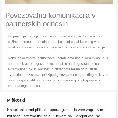
Povezovalna komunikacija v
partnerskih odnosih
Ko preživljamo daljši čas z eno in isto osebo, si dopuščamo
bližino, intimnost in spolnost; prej ali slej pa lahko poleg vseh
prijetnih doživetij na dan privrejo tudi razni strahovi in frustracije.
Kako lahko znotraj partnerstva uporabljamo način komunikacije, ki
nam bo hkrati omogočal povezanost in na drugi strani polno
avtentičnost, hkrati varnost in pripadnost ter na drugi strani
svobodo in raziskovanje? Spodaj navajam nekaj predlogov, ki vam
bodo mogoče lahko v pomoč pri komunikaciji znotraj vašega
partnerskega odnosa.
Celoten članek dostopen na:
Revija moje zdravje
Piškotki
Na spletni strani piškotke uporabljamo, da vam zagotovimo
karseda ustrezno izkušnjo. S klikom na "Sprejmi vse" se