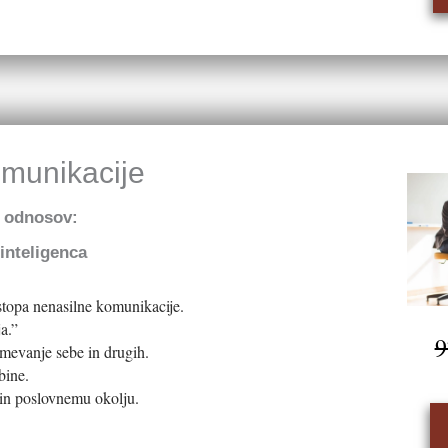
munikacije
h odnosov:
inteligenca
istopa nenasilne komunikacije.
a.”
9
umevanje sebe in drugih.
bine.
 in poslovnemu okolju.