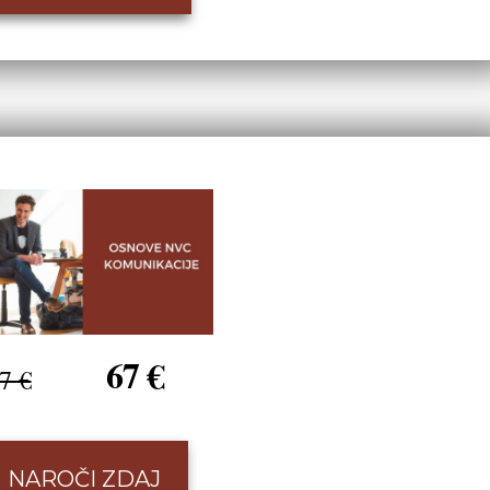
67 €
7 €
NAROČI ZDAJ