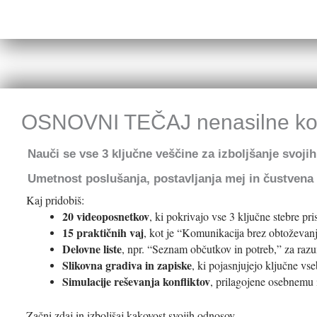
OSNOVNI TEČAJ nenasilne ko
Nauči se vse 3 ključne veščine za izboljšanje svoji
Umetnost poslušanja, postavljanja mej in čustvena 
Kaj pridobiš:
20 videoposnetkov
, ki pokrivajo vse 3 ključne stebre pr
15 praktičnih vaj
, kot je “Komunikacija brez obtoževanj
Delovne liste
, npr. “Seznam občutkov in potreb,” za raz
Slikovna gradiva in zapiske
, ki pojasnjujejo ključne vse
Simulacije reševanja konfliktov
, prilagojene osebnemu
Začni zdaj in izboljšaj kakovost svojih odnosov.