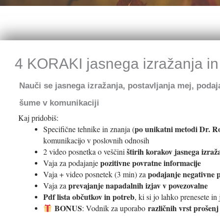
4 KORAKI jasnega izražanja in 
Nauči se jasnega izražanja, postavljanja mej, podaj
šume v komunikaciji
Kaj pridobiš:
po unikatni metodi Dr. R
Specifične tehnike in znanja (
komunikacijo v poslovnih odnosih
štirih korakov jasnega izraž
2 video posnetka o veščini
pozitivne povratne informacije
Vaja za podajanje
podajanje negativne p
Vaja + video posnetek (3 min) za
prevajanje napadalnih izjav v povezovalne
Vaja za
Pdf lista občutkov in potreb
, ki si jo lahko prenesete in
BONUS
različnih vrst proše
: Vodnik za uporabo