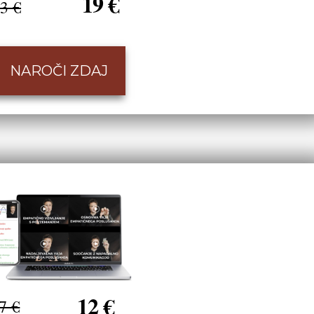
19 €
3 €
NAROČI ZDAJ
12 €
7 €