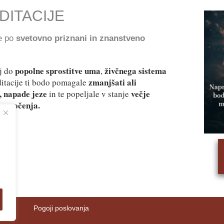
DITACIJE
te po
svetovno priznani in znanstveno
popolne sprostitve uma
živčnega sistema
j do
,
zmanjšati ali
ditacije ti bodo pomagale
e, napade jeze
večje
in te popeljale v stanje
lnomočenja.
Pogoji poslovanja