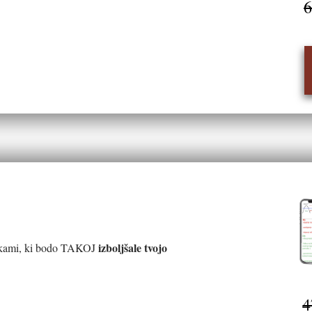
6
izboljšale tvojo
nikami, ki bodo TAKOJ
4