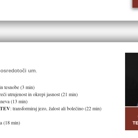
, osredotoči um
.
 in tesnobe (3 min)
reči utrujenost in okrepi jasnost (21 min)
dneva (13 min)
STEV
: transformiraj jezo, žalost ali bolečino (22 min)
a (18 min)