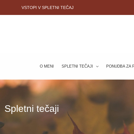
Skip
VSTOPI V SPLETNI TEČAJ
to
content
O MENI
SPLETNI TEČAJI
PONUDBA ZA 
Spletni tečaji