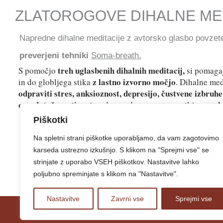
ZLATOROGOVE DIHALNE ME
Napredne dihalne meditacije z avtorsko glasbo povze
preverjeni tehniki
Soma-breath.
treh uglasbenih dihalnih meditacij,
S pomočjo
si pomaga
z lastno izvorno močjo
in do globljega stika
. Dihalne me
odpraviti stres, anksioznost, depresijo, čustvene izbruh
osredotočenosti, notranjega miru, samozavesti ter opo
Piškotki
Na spletni strani piškotke uporabljamo, da vam zagotovimo
karseda ustrezno izkušnjo. S klikom na "Sprejmi vse" se
strinjate z uporabo VSEH piškotkov. Nastavitve lahko
poljubno spreminjate s klikom na "Nastavitve".
Nastavitve
Zavrni vse
Sprejmi vse