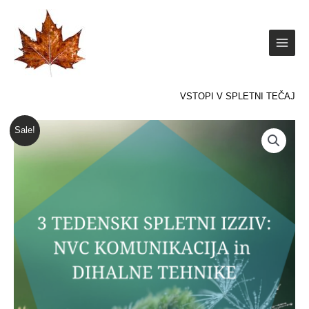
Skip
to
content
VSTOPI V SPLETNI TEČAJ
Izvirna
Trenutna
3
Sale!
cena
cena
TEDENSKI
je
je:
SKUPINSKI
bila:
€157.00.
SPLETNI
€417.00.
IZZIV
količina