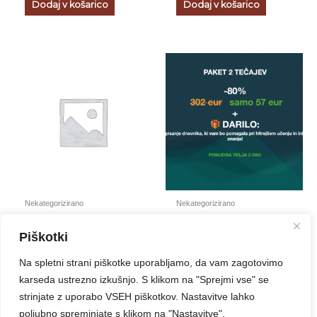
Dodaj v košarico
Dodaj v košarico
Nekategorizirano
Nekategorizirano
3 tedenski izziv za vodje
Paket tečajev
Piškotki
302
Preberi več
Add to cart
Na spletni strani piškotke uporabljamo, da vam zagotovimo
karseda ustrezno izkušnjo. S klikom na "Sprejmi vse" se
strinjate z uporabo VSEH piškotkov. Nastavitve lahko
poljubno spreminjate s klikom na "Nastavitve".