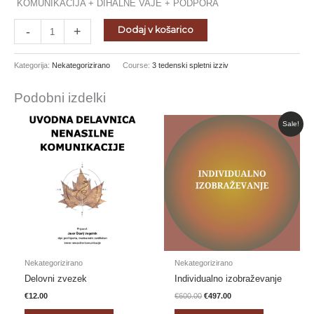
KOMUNIKACIJA + DIHALNE VAJE + PODPORA
-
+
Dodaj v košarico
Kategorija:
Nekategorizirano
Course:
3 tedenski spletni izziv
Podobni izdelki
Izvirna
Trenutna
Sale!
cena
cena
je
je:
bila:
€497.00.
€600.00.
Nekategorizirano
Nekategorizirano
Delovni zvezek
Individualno izobraževanje
€
12.00
€
600.00
€
497.00