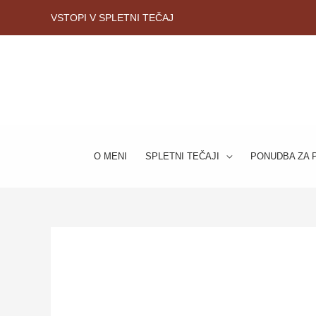
Skip
VSTOPI V SPLETNI TEČAJ
to
content
O MENI
SPLETNI TEČAJI
PONUDBA ZA 