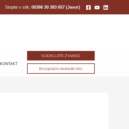
Stopite v stik:
00386 30 383 657 (Javor)
SODELUJTE Z MANO
KONTAKT
Brezplačni strateški klic