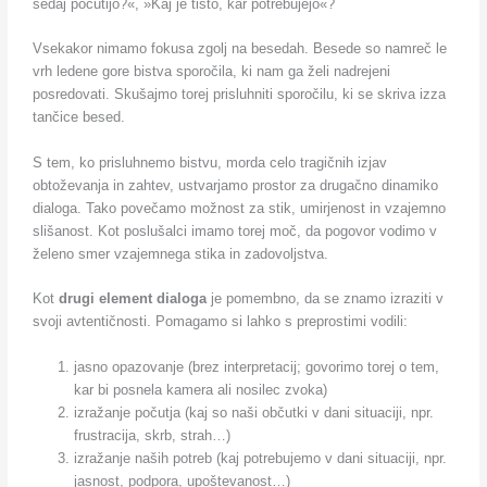
sedaj počutijo?«, »Kaj je tisto, kar potrebujejo«?
Vsekakor nimamo fokusa zgolj na besedah. Besede so namreč le
vrh ledene gore bistva sporočila, ki nam ga želi nadrejeni
posredovati. Skušajmo torej prisluhniti sporočilu, ki se skriva izza
tančice besed.
S tem, ko prisluhnemo bistvu, morda celo tragičnih izjav
obtoževanja in zahtev, ustvarjamo prostor za drugačno dinamiko
dialoga. Tako povečamo možnost za stik, umirjenost in vzajemno
slišanost. Kot poslušalci imamo torej moč, da pogovor vodimo v
želeno smer vzajemnega stika in zadovoljstva.
Kot
drugi element dialoga
je pomembno, da se znamo izraziti v
svoji avtentičnosti. Pomagamo si lahko s preprostimi vodili:
jasno opazovanje (brez interpretacij; govorimo torej o tem,
kar bi posnela kamera ali nosilec zvoka)
izražanje počutja (kaj so naši občutki v dani situaciji, npr.
frustracija, skrb, strah…)
izražanje naših potreb (kaj potrebujemo v dani situaciji, npr.
jasnost, podpora, upoštevanost…)