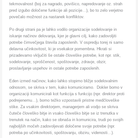
tekmovalnost (boj za nagrado, povišico, napredovanje oz. strah
pred izgubo določene funkcije ali pozicije…), bo to zelo verjetno
povečalo možnost za nastanek konfliktov.
Po drugi strani pa je lahko vodilo organizacije sodelovanje in
iskanje načinov delovanja, kjer je glavni cilj, kako zadovoljiti
potrebe čimvečjega števila zaposlenih. V ospredju torej ni samo
delavna učinkovitost, ki je vsekakor pomembna. Hkrati si
prizadevamo vključiti še ostale človeške potrebe, kot npr. stik,
sodelovanje, sproščenost, spoštovanje, zdravje, obzir,
proslavljanje uspehov in ostale potrebe zaposlenih.
Eden izmed načinov, kako lahko stopimo bližje sodelovalnim
odnosom, se skriva v tem, kako komuniciramo. Dokler bomo v
organizaciji komunicirali kot funkcija s funkcijo (npr. direktor proti
podrejenemu…), bomo težko vzpostavili pristne medčloveške
stike. Za vsakim direktorjem, managerjem ali vodjo se skriva
čuteče človeško bitje in vsako človeško bitje se iz trenutka v
trenutek na način, kako se obnaša in komunicira, trudi po svojih
najboljših močeh zadovoljevati določene svoje potrebe (npr.
potreba po učinkovitosti, spoštovanju, obziru, videnosti…).