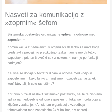
Nasveti za komunikacijo z
»zoprnim« šefom
Sistemska postavitev organizacije vpliva na odnose med
zaposlenimi
Komunikacija z nadrejenimi v organizacijah lahko za marsikoga
predstavlja precejšnjo preizkušnjo. Zakaj nam je morda težko
vzpostaviti pristen človeški stik z nekom, ki nam je po funkciji
nadrejen?
Kaj vse se dogaja v tovrstni dinamiki odnosa med vodjo in
zaposlenimi in kako lahko zmanjšamo možnosti za nastanek
konfliktov ali jih celo razrešimo?
Kot prvo bi želel naslovit sistemsko postavitev, saj le ta bistveno
vpliva na medosebne odnose zaposlenih. Tukaj se morda odpira
ključno vprašanje: »Ali sistem organizacije vzpodbuja
tekmovalnost med zaposlenimi?« V kolikor je v ospredju