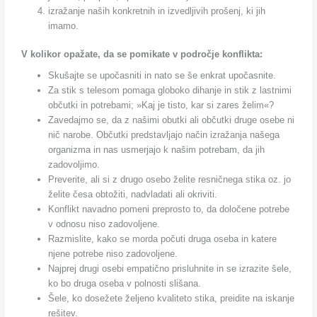
izražanje naših konkretnih in izvedljivih prošenj, ki jih
imamo.
V kolikor opažate, da se pomikate v področje konflikta:
Skušajte se upočasniti in nato se še enkrat upočasnite.
Za stik s telesom pomaga globoko dihanje in stik z lastnimi
občutki in potrebami; »Kaj je tisto, kar si zares želim«?
Zavedajmo se, da z našimi obutki ali občutki druge osebe ni
nič narobe. Občutki predstavljajo način izražanja našega
organizma in nas usmerjajo k našim potrebam, da jih
zadovoljimo.
Preverite, ali si z drugo osebo želite resničnega stika oz. jo
želite česa obtožiti, nadvladati ali okriviti.
Konflikt navadno pomeni preprosto to, da določene potrebe
v odnosu niso zadovoljene.
Razmislite, kako se morda počuti druga oseba in katere
njene potrebe niso zadovoljene.
Najprej drugi osebi empatično prisluhnite in se izrazite šele,
ko bo druga oseba v polnosti slišana.
Šele, ko dosežete željeno kvaliteto stika, preidite na iskanje
rešitev.