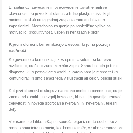
Empatija oz. zavedanje in ovekovečenje tovrstne ranljive
človečnosti, ki je večkrat skrita za trdno plastjo mask, ki jih
nosimo, je ključ do izgradnej zaupanja med sodelavci in
zaposlenimi. Medsebojno zaupanje pa posledično vpliva na
motivacijo, produktivnost, uspeh in nenazadnje profit.
Ključni element komunikacije z osebo, ki je na poziciji
nad/moči
Ko govorimo o komunikaciji z »zoprnim« šefom, si kot prvo
razčistimo, da čisto zares ni nihče zoprn. Sama beseda je torej
diagnoza, ki jo postavljamo osebi, s katero nam je morda težko
komunicirati in smo zaradi tega v frustraciji ali celo v osebni stiski.
Kot
prvi element dialoga
z nadrejeno osebo je pomembno, da jim
znamo prisluhniti – ne zgolj besedam, ki nam jih govorijo, temveč
celovitosti njihovega sporočanja (verbalni in neverbalni, telesni
del).
Vprašamo se lahko: »Kaj mi sporoča organizem te osebe, ko z
mano komunicira na način, kot komunicira?«, »Kako se morda oni