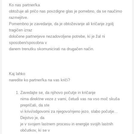
Ko nas partner/ka
obtožuje ali pričo nas povzdigne glas je pomebno, da se naučimo
razmejitve.
Pomembno je zavedanje, da je obtoževanje ali kričanje zgolj
tragičen izraz
določene partnerjeve nezadovoljene potrebe, ki je žal ni
sposoben/sposobna v
danem trenutku skomunicirati na drugačen način.
Kaj lahko
naredite ko partner/ka na vas kriči?
Zavedajte se, da njihovo počutje in kričanje
nima direktne veze z vami, četudi vas na vso moč skuša
prepričati, da ste
vi krivi/odgovorni za njegovo/njeno jezo, slabo počutje…
Dejstvo je, da
je v svojem lastnem procesu in energije svojih lastnih
občutkov, ki se v