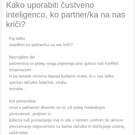
Kako uporabiti čustveno
inteligenco, ko partner/ka na nas
kriči?
Kaj lahko
naredimo ko partner/ka na nas kriči?
Neizogiben del
partnerstva so poleg vsega prijetnega prav gotovo tudi konflikti,
nesporazumi
in pa besede oziroma dejanja ljubljene osebe, ki v nas lahko
sprožijo občutke
bolečine, strahu,
tesnobe…
Kot pomembna
stvar v partnerski dinamiki se mi zdi poleg medsebojne
povezanosti, podpore in
ljubezni tudi postavljanje mej in stik z lastnim centrom ter aktivno
prevzemanje odgovornosti za lastne občutke in dožilvjanje znotraj
naših teles.