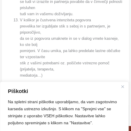
se tudi vi izrazite in partnerja povabite da v čimvečji polnosti
prisluhen
tudi vam in vašemu doživljanju.
V kolikor je čustvena intenziteta pogovora
prevelika ter izgubljate stik s seboj in s partnerjem, je
priporočljivo,
da se iz pogovora umaknete in se v dialog vrnete kasneje,
ko ste bolj
pomirjeni. V času umika, pa lahko predelate lastne občutke
ter vzpostavite
stik z vašimi potrebami oz. poiščete vstrezno pomoč
(prijatelja, terapevta,
mediatorja…)
klikni
SE
M
Piškotki
Na spletni strani piškotke uporabljamo, da vam zagotovimo
karseda ustrezno izkušnjo. S klikom na "Sprejmi vse" se
←
Previous Prispevek
Next Prispevek
→
strinjate z uporabo VSEH piškotkov. Nastavitve lahko
poljubno spreminjate s klikom na "Nastavitve".