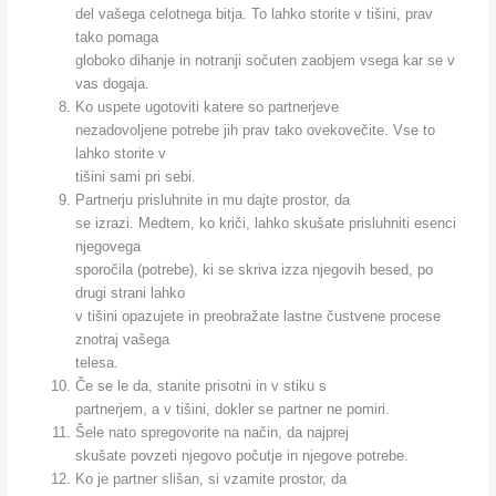
del vašega celotnega bitja. To lahko storite v tišini, prav
tako pomaga
globoko dihanje in notranji sočuten zaobjem vsega kar se v
vas dogaja.
Ko uspete ugotoviti katere so partnerjeve
nezadovoljene potrebe jih prav tako ovekovečite. Vse to
lahko storite v
tišini sami pri sebi.
Partnerju prisluhnite in mu dajte prostor, da
se izrazi. Medtem, ko kriči, lahko skušate prisluhniti esenci
njegovega
sporočila (potrebe), ki se skriva izza njegovih besed, po
drugi strani lahko
v tišini opazujete in preobražate lastne čustvene procese
znotraj vašega
telesa.
Če se le da, stanite prisotni in v stiku s
partnerjem, a v tišini, dokler se partner ne pomiri.
Šele nato spregovorite na način, da najprej
skušate povzeti njegovo počutje in njegove potrebe.
Ko je partner slišan, si vzamite prostor, da