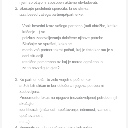
njem sprožajo ni sposoben aktivno obvladovati.
Skušajte prisluhniti sporočilu, ki se skriva
izza besed vašega partnerja/partnerke;
Vsak besedni izraz vašega partnerja (tudi obtožbe, kritike,
kričanje…) so
poizkus zadovoljevanja določene njihove potrebe.
Skušajte se vprašati, kako se
morda vaš partner takrat počuti, kaj je tisto kar mu je v
dani situaciji
resnično pomembno oz kaj je morda ogroženo in
za to povzdiguje glas?
Ko partner kriči, to zelo verjetno počne, ker
si želi biti slišan in ker določena njegova potreba ni
zadovoljena.
Preusmerite fokus na njegove (nezadovoljene) potrebe in jih
skušajte
identificirati (slišanost, spoštovanje, intimnost, varnost,
upoštevanost,
mir…)
Spomnite se, da je kričanje lahko tudi način