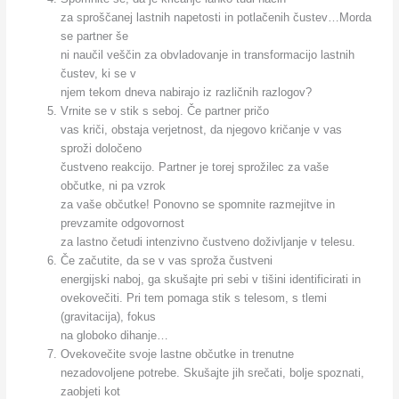
za sproščanej lastnih napetosti in potlačenih čustev…Morda
se partner še
ni naučil veščin za obvladovanje in transformacijo lastnih
čustev, ki se v
njem tekom dneva nabirajo iz različnih razlogov?
Vrnite se v stik s seboj. Če partner pričo
vas kriči, obstaja verjetnost, da njegovo kričanje v vas
sproži določeno
čustveno reakcijo. Partner je torej sprožilec za vaše
občutke, ni pa vzrok
za vaše občutke! Ponovno se spomnite razmejitve in
prevzamite odgovornost
za lastno četudi intenzivno čustveno doživljanje v telesu.
Če začutite, da se v vas sproža čustveni
energijski naboj, ga skušajte pri sebi v tišini identificirati in
ovekovečiti. Pri tem pomaga stik s telesom, s tlemi
(gravitacija), fokus
na globoko dihanje…
Ovekovečite svoje lastne občutke in trenutne
nezadovoljene potrebe. Skušajte jih srečati, bolje spoznati,
zaobjeti kot