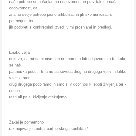
naše potrebe so naša lastna odgovornost in prav tako je naša
odgovornost, da
znamo svoje potrebe jasno artikulirati in jih skomunicirati s
partnerjem ter
jih podpreti s konkretnimi izvedljivimi prošnjami in predlogi.
Enako velja
dejstvo, da mi sami nismo in ne moremo biti odgovorni za to, kako
se naš
partner/ka počuti. Imamo pa seveda drug na drugega vpliv in lahko
v veliki meri
drug drugega podpiramo in smo si v doprinos k lepoti življenja ter k
osebni
rasti ali pa si življenje otežujemo.
Zakaj je pomembno
razmejevanje znotraj partnerskega konflikta?