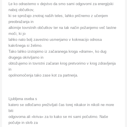
Le ko odrastemo v dejstvo da smo sami odgovorni za energijski
naboj občutkov,
ki se sprožajo znotraj naših teles, lahko pričnemo z učenjem
preobražanja in
alkimije tovrstnih občutkov ter na tak način požanjemo več lastne
moči, ki jo
lahko nato bolj zavestno usmerjamo v kokreacijo odnosa
kakršnega si želimo.
Tako lahko izstopimo iz začaranega kroga »drame«, ko dug
drugega okrivljamo in
obtožujemo in tovrstni začaran krog pretvorimo v krog zdravljenja
in
opolnomočenja tako zase kot za partnerja.
Ljubljena oseba s
katero se odločamo preživljati čas torej nikakor in nikoli ne more
biti
odgovorna ali »kriva« za to kako se mi sami počutimo. Naše
počutje in skrb za