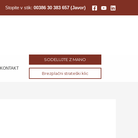
Stopite v stik:
00386 30 383 657 (Javor)
SODELUJTE Z MANO
KONTAKT
Brezplačni strateški klic