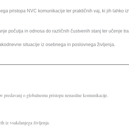
ega pristopa NVC komunikacije ter praktičnih vaj, ki jih lahko i
anje počutja in odnosa do različnih čustvenih stanj ter učenje tr
 vsakodnevne situacije iz osebnega in poslovnega življenja.
ov predavanj o globalnemu pristopu nenasilne komunikacije.
ih iz vsakdanjega življenja.