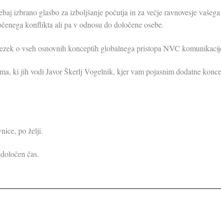
ebaj izbrano glasbo za izboljšanje počutja in za večje ravnovesje vašega
ločenega konflikta ali pa v odnosu do določene osebe.
vezek o vseh osnovnih konceptih globalnega pristopa NVC komunikacij
ma, ki jih vodi Javor Škerlj Vogelnik, kjer vam pojasnim dodatne konce
ice, po želji.
edoločen čas.