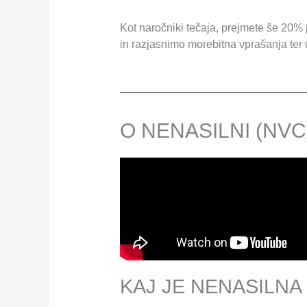
Kot naročniki tečaja, prejmete še 20%
in razjasnimo morebitna vprašanja ter
O NENASILNI (NVC)
KAJ JE NENASILNA