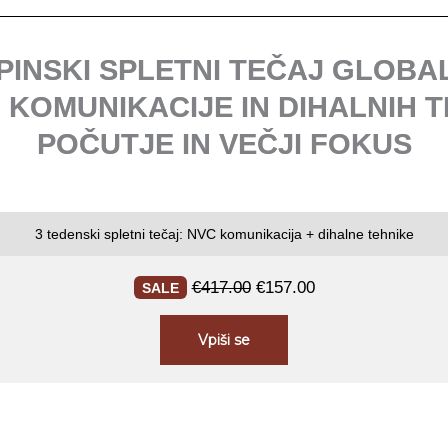
PINSKI SPLETNI TEČAJ GLOB
 KOMUNIKACIJE IN DIHALNIH 
POČUTJE IN VEČJI FOKUS
Izvirna
Trenutna
cena
cena
3 tedenski spletni tečaj: NVC komunikacija + dihalne tehnike
je
je:
bila:
€157.00.
€
417.00
€
157.00
SALE
€417.00.
Vpiši se