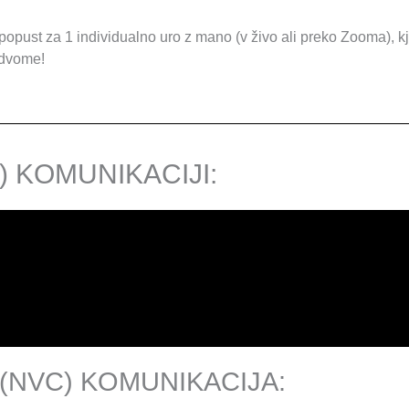
 popust za 1 individualno uro z mano (v živo ali preko Zooma), 
 dvome!
 KOMUNIKACIJI:​
 (NVC) KOMUNIKACIJA: