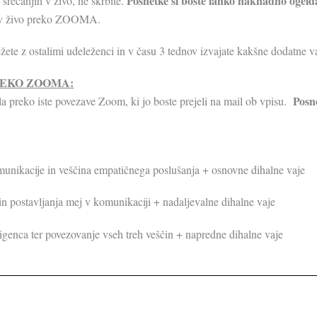
Posnetke si boste lahko naknadno ogelda
srečanjih v živo, ne skrbite.
je v živo preko ZOOMA.
žete z ostalimi udeleženci in v času 3 tednov izvajate kakšne dodatne va
REKO ZOOMA:
Posn
a preko iste povezave Zoom, ki jo boste prejeli na mail ob vpisu.
nikacije in veščina empatičnega poslušanja + osnovne dihalne vaje
 postavljanja mej v komunikaciji + nadaljevalne dihalne vaje
genca ter povezovanje vseh treh veščin + napredne dihalne vaje