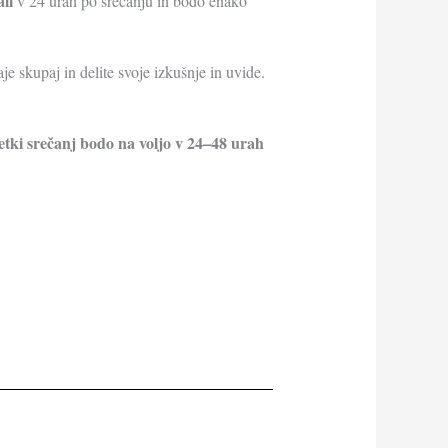
li
v 24 urah po srečanju in bodo enako
je skupaj in delite svoje izkušnje in uvide.
etki srečanj bodo na voljo v 24–48 urah