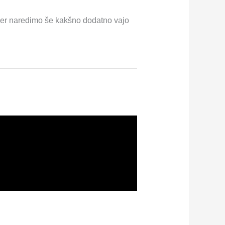
kjer naredimo še kakšno dodatno vajo