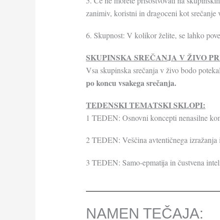
5. Če ne morete prisostvovati na skupinskih 
zanimiv, koristni in dragoceni kot srečan
6. Skupnost: V kolikor želite, se lahko pove
SKUPINSKA SREČANJA V ŽIVO P
Vsa skupinska srečanja v živo bodo potekal
po koncu vsakega srečanja.
TEDENSKI TEMATSKI SKLOPI:
1 TEDEN: Osnovni koncepti nenasilne komu
2 TEDEN: Veščina avtentičnega izražanja in
3 TEDEN: Samo-epmatija in čustvena inteli
NAMEN TEČAJA:​