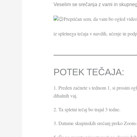
Veselim se srečanja z vami in skupneg
Prepričan sem, da vam bo ogled video 
iz spletnega tečaja v navdih, učenje in po
POTEK TEČAJA:​
1. Preden začnete s tednom 1, si prosim ogl
dihalnih vaj.
2. Ta spletni tečaj bo trajal 3 tedne.
3. Datume skupinskih srečanj preko Zoom-a 