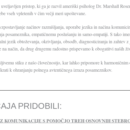
veljavljen pristop, ki ga je razvil ameriški psiholog Dr. Marshall Ros
ebe vseh vpletenih v čim večji meri upoštevane.
zpostavljanje načinov razmišljanja, uporabe jezika
in načina komunicira
anja posameznika, empatičnemu poslušanju in samo-empatiji. S tako ime
ni jezik obtoževanja, okrivljanja, obsodb, diagnosticiranja in zahtev z
e na način, da drug drugemu radostno prispevamo k obogatitvi naših živ
nljivemu stiku z našo človečnostjo, kar lahko pripomore k harmoničnim
 hkrati k ohranjanju polnega avtentičnega izraza posameznikov.
AJA PRIDOBILI:
IZ KOMUNIKACIJE S POMOČJO TREH OSNOVNIH STEBRO