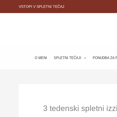
Skip
VSTOPI V SPLETNI TEČAJ
to
content
O MENI
SPLETNI TEČAJI
PONUDBA ZA 
3 tedenski spletni izz