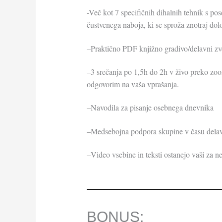
-Več kot 7 specifičnih dihalnih tehnik s pos
čustvenega naboja, ki se sproža znotraj do
–Praktično PDF knjižno gradivo/delavni z
–3 srečanja po 1,5h do 2h v živo preko zoo
odgovorim na vaša vprašanja.
–Navodila za pisanje osebnega dnevnika
–Medsebojna podpora skupine v času delavn
–Video vsebine in teksti ostanejo vaši za n
BONUS:​